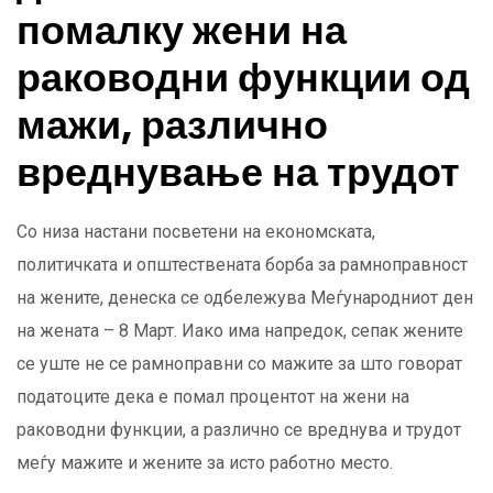
помалку жени на
раководни функции од
мажи, различно
вреднување на трудот
Со низа настани посветени на економската,
политичката и општествената борба за рамноправност
на жените, денеска се одбележува Меѓународниот ден
на жената – 8 Март. Иако има напредок, сепак жените
се уште не се рамноправни со мажите за што говорат
податоците дека е помал процентот на жени на
раководни функции, а различно се вреднува и трудот
меѓу мажите и жените за исто работно место.