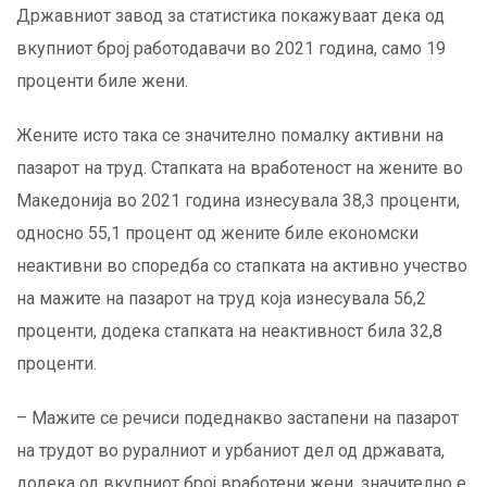
Државниот завод за статистика покажуваат дека од
вкупниот број работодавачи во 2021 година, само 19
проценти биле жени.
Жените исто така се значително помалку активни на
пазарот на труд. Стапката на вработеност на жените во
Македонија во 2021 година изнесувала 38,3 проценти,
односно 55,1 процент од жените биле економски
неактивни во споредба со стапката на активно учество
на мажите на пазарот на труд која изнесувала 56,2
проценти, додека стапката на неактивност била 32,8
проценти.
– Мажите се речиси подеднакво застапени на пазарот
на трудот во руралниот и урбаниот дел од државата,
додека од вкупниот број вработени жени, значително е