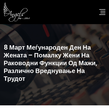
8 Март Меѓународен Ден На
Жената – Помалку Жени На
Раководни Функции Од Мажи,
Различно Вреднување На
Трудот