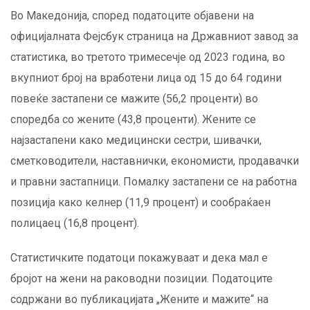
Во Македонија, според податоците објавени на
официјалната Фејсбук страница на Државниот завод за
статистика, во третото тримесечје од 2023 година, во
вкупниот број на вработени лица од 15 до 64 години
повеќе застапени се мажите (56,2 проценти) во
споредба со жените (43,8 проценти). Жените се
најзастапени како медицински сестри, шивачки,
сметководители, наставнички, економисти, продавачки
и правни застапници. Помалку застапени се на работна
позиција како келнер (11,9 процент) и сообраќаен
полицаец (16,8 процент).
Статистичките податоци покажуваат и дека мал е
бројот на жени на раководни позиции. Податоците
содржани во публикацијата „Жените и мажите“ на