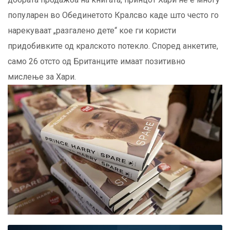
популарен во Обединетото Кралсво каде што често го
нарекуваат „разгалено дете“ кое ги користи
придобивките од кралското потекло. Според анкетите,
само 26 отсто од Британците имаат позитивно
мислење за Хари.