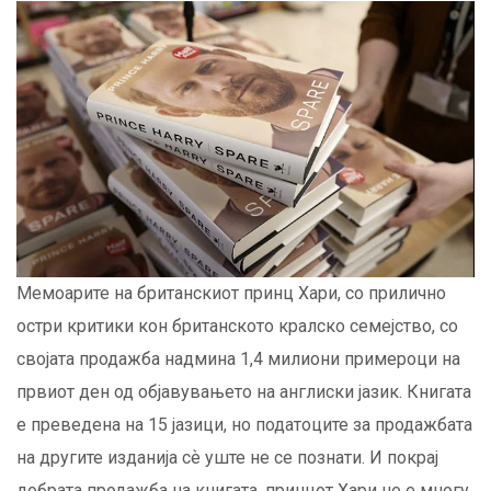
Мемоарите на британскиот принц Хари, со прилично
остри критики кон британското кралско семејство, со
својата продажба надмина 1,4 милиони примероци на
првиот ден од објавувањето на англиски јазик. Книгата
е преведена на 15 јазици, но податоците за продажбата
на другите изданија сѐ уште не се познати. И покрај
добрата продажба на книгата, принцот Хари не е многу