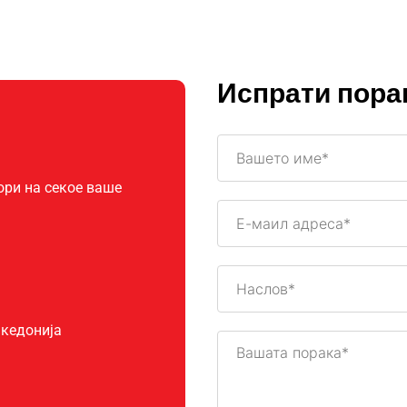
Испрати пора
ори на секое ваше
акедонија