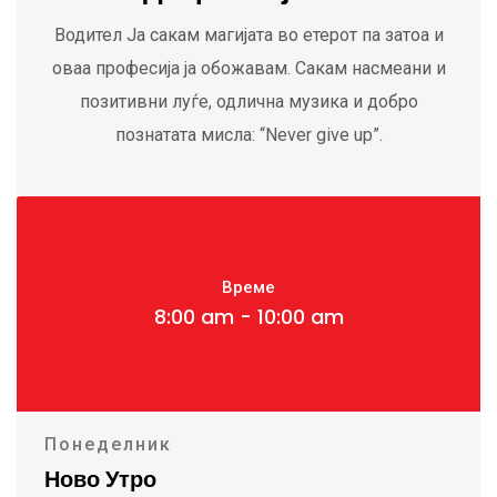
Водител Ја сакам магијата во етерот па затоа и
оваа професија ја обожавам. Сакам насмеани и
позитивни луѓе, одлична музика и добро
познатата мисла: “Never give up”.
Време
8:00 am - 10:00 am
Понеделник
Ново Утро