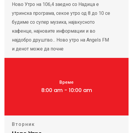
Ново Утро на 106,4 заедно со Надица е
утринска програма, секое утро од 8 до 10 се
будиме со супер музика, највкусното
кафенце, најновите информации и во
најдобро друштво... Ново утро на Angels FM
и денот може да почне
Време
8:00 am - 10:00 am
Вторник