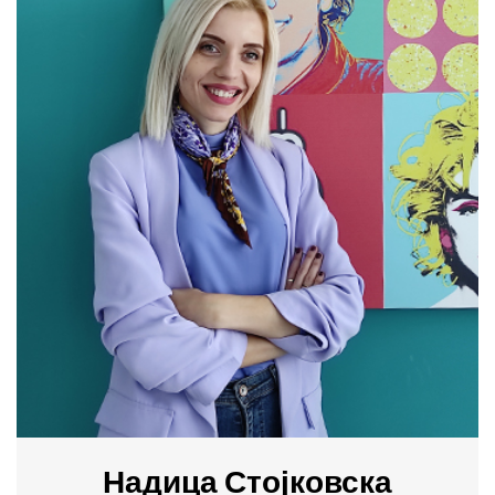
Надица Стојковска