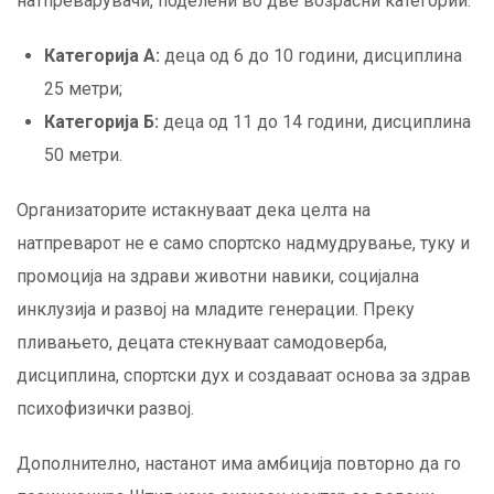
натпреварувачи, поделени во две возрасни категории:
Категорија А:
деца од 6 до 10 години, дисциплина
25 метри;
Категорија Б:
деца од 11 до 14 години, дисциплина
50 метри.
Организаторите истакнуваат дека целта на
натпреварот не е само спортско надмудрување, туку и
промоција на здрави животни навики, социјална
инклузија и развој на младите генерации. Преку
пливањето, децата стекнуваат самодоверба,
дисциплина, спортски дух и создаваат основа за здрав
психофизички развој.
Дополнително, настанот има амбиција повторно да го