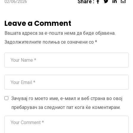
Share :
Linked
Sha
02/06/2026
via
Ema
Leave a Comment
Вашата адреса за е-пошта нема да биде објавена.
Задолжителните полиња се означени со
*
Зачувај го моето име, е-маил и веб страна во овој
пребарувач за следниот пат кога ќе коментирам.