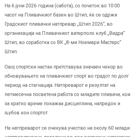
На 6 јуни 2026 година (сабота), со почеток во 10:00
часот на Пливачкиот базен во Штип, ќе се одржи
Градскиот пливачки натпревар „Штип 2026“, во
организација на Пливачкиот ватерполо клуб „Видра“
Штип, во соработка со ВК „8-ми Ноември Мастерс“
Штип.
Овој спортски настан претставува значаен чекор во
обновувањето на пливачкиот спорт во градот по долг
период на стагнација. Натпреварот е резултат на
петмесечна посветена работа со младите пливачи, кои
за кратко време покажаа дисциплина, напредок и
љубов кон спортот.
На натпреварот се очекува учество на околу 60 млади