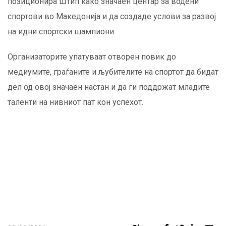
позиционира Штип како значаен центар за водени
спортови во Македонија и да создаде услови за развој
на идни спортски шампиони.
Организаторите упатуваат отворен повик до
медиумите, граѓаните и љубителите на спортот да бидат
дел од овој значаен настан и да ги поддржат младите
таленти на нивниот пат кон успехот.